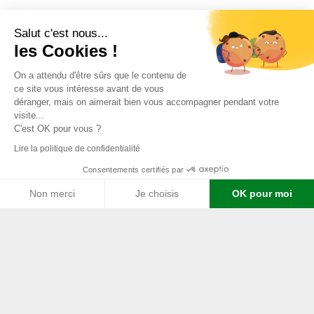
Salut c'est nous...
les Cookies !
On a attendu d'être sûrs que le contenu de
ce site vous intéresse avant de vous
déranger, mais on aimerait bien vous accompagner pendant votre
visite...
C'est OK pour vous ?
Lire la politique de confidentialité
Consentements certifiés par
Non merci
Je choisis
OK pour moi
Axeptio consent
Plateforme de Gestion du Consentement : Personnalisez vos Options
Notre plateforme vous permet d'adapter et de gérer vos paramètres de 
THIS IS OUR
PROJECT