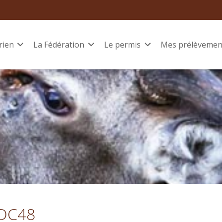
rien
La Fédération
Le permis
Mes prélèvemen
FDC48