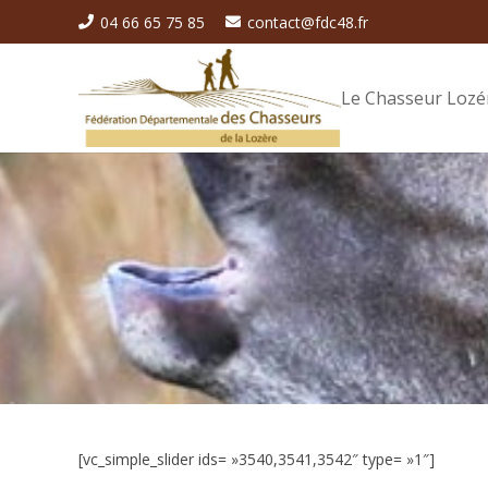
04 66 65 75 85
contact@fdc48.fr
Le Chasseur Lozé
[vc_simple_slider ids= »3540,3541,3542″ type= »1″]