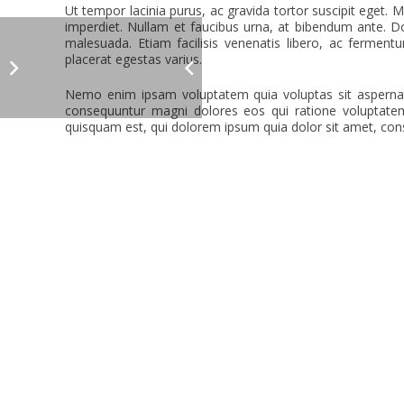
Ut tempor lacinia purus, ac gravida tortor suscipit eget.
imperdiet. Nullam et faucibus urna, at bibendum ante. D
malesuada. Etiam facilisis venenatis libero, ac ferment
placerat egestas varius.
Nemo enim ipsam voluptatem quia voluptas sit aspernatu
consequuntur magni dolores eos qui ratione voluptate
quisquam est, qui dolorem ipsum quia dolor sit amet, consec