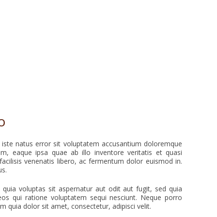
o
s iste natus error sit voluptatem accusantium doloremque
, eaque ipsa quae ab illo inventore veritatis et quasi
facilisis venenatis libero, ac fermentum dolor euismod in.
us.
ia voluptas sit aspernatur aut odit aut fugit, sed quia
os qui ratione voluptatem sequi nesciunt. Neque porro
 quia dolor sit amet, consectetur, adipisci velit.