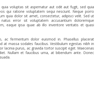
ia voluptas sit aspernatur aut odit aut fugit, sed quia
os qui ratione voluptatem sequi nesciunt. Neque porro
m quia dolor sit amet, consectetur, adipisci velit. Sed ut
e natus error sit voluptatem accusantium doloremque
, eaque ipsa quae ab illo inventore veritatis et quasi
ero, ac fermentum dolor euismod in. Phasellus placerat
nd at massa sodales faucibus. Vestibulum egestas nibh in
or lacinia purus, ac gravida tortor suscipit eget. Maecenas
diet. Nullam et faucibus urna, at bibendum ante. Donec
esuada.