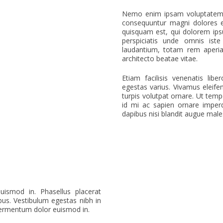
Nemo enim ipsam voluptatem qu
consequuntur magni dolores e
quisquam est, qui dolorem ipsu
perspiciatis unde omnis ist
laudantium, totam rem aperiam
architecto beatae vitae.
Etiam facilisis venenatis lib
egestas varius. Vivamus eleife
turpis volutpat ornare. Ut temp
id mi ac sapien ornare imper
dapibus nisi blandit augue mal
euismod in. Phasellus placerat
bus. Vestibulum egestas nibh in
c fermentum dolor euismod in.