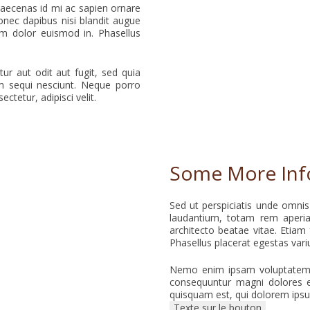
 Maecenas id mi ac sapien ornare
onec dapibus nisi blandit augue
um dolor euismod in. Phasellus
r aut odit aut fugit, sed quia
m sequi nesciunt. Neque porro
tetur, adipisci velit.
Some More Inf
Sed ut perspiciatis unde omni
laudantium, totam rem aperiam
architecto beatae vitae. Etiam 
Phasellus placerat egestas vari
Nemo enim ipsam voluptatem qu
consequuntur magni dolores e
quisquam est, qui dolorem ipsum
Texte sur le bouton