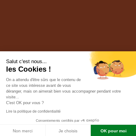
Salut c'est nous...
les Cookies !
On a attendu d'être sûrs que le contenu de
ce site vous intéresse avant de vous
déranger, mais on aimerait bien vous accompagner pendant votre
visite...
C'est OK pour vous ?
Lire la politique de confidentialité
Consentements certifiés par
Conception par l’
agence Multi Web 48
| © Chasse Lozère |
Mentions légales
|
Confidentialité
|
Cookies
|
Contact
Non merci
Je choisis
OK pour moi