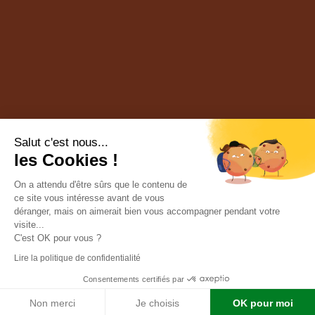
Salut c'est nous...
les Cookies !
On a attendu d'être sûrs que le contenu de
ce site vous intéresse avant de vous
déranger, mais on aimerait bien vous accompagner pendant votre
visite...
C'est OK pour vous ?
Lire la politique de confidentialité
Consentements certifiés par
Conception par l’
agence Multi Web 48
| © Chasse Lozère |
Mentions légales
|
Confidentialité
|
Cookies
|
Contact
Non merci
Je choisis
OK pour moi