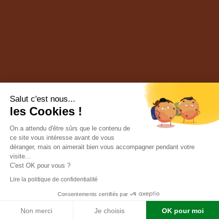
Salut c'est nous...
les Cookies !
On a attendu d'être sûrs que le contenu de
ce site vous intéresse avant de vous
déranger, mais on aimerait bien vous accompagner pendant votre
visite...
C'est OK pour vous ?
Lire la politique de confidentialité
Consentements certifiés par
Conception par l’
agence Multi Web 48
| © Chasse Lozère |
Mentions légales
|
Confidentialité
|
Cookies
|
Contact
Non merci
Je choisis
OK pour moi